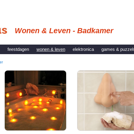
Wonen & Leven - Badkamer
feestdagen
wonen & leven
elektronica
games & puzzel
er