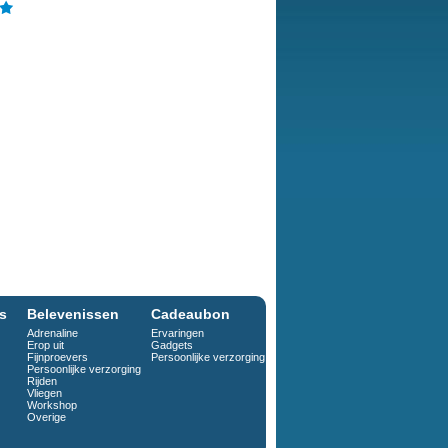
s
Belevenissen
Cadeaubon
Adrenaline
Ervaringen
Erop uit
Gadgets
Fijnproevers
Persoonlijke verzorging
Persoonlijke verzorging
Rijden
Vliegen
Workshop
Overige