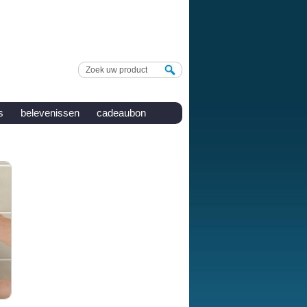
s
belevenissen
cadeaubon