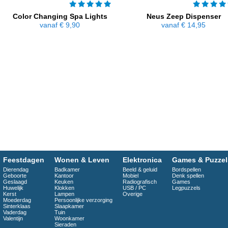
Color Changing Spa Lights
Neus Zeep Dispenser
vanaf
€ 9,90
vanaf
€ 14,95
Feestdagen
Wonen & Leven
Elektronica
Games & Puzzel
Dierendag
Badkamer
Beeld & geluid
Bordspellen
Geboorte
Kantoor
Mobiel
Denk spellen
Geslaagd
Keuken
Radiografisch
Games
Huwelijk
Klokken
USB / PC
Legpuzzels
Kerst
Lampen
Overige
Moederdag
Persoonlijke verzorging
Sinterklaas
Slaapkamer
Vaderdag
Tuin
Valentijn
Woonkamer
Sieraden