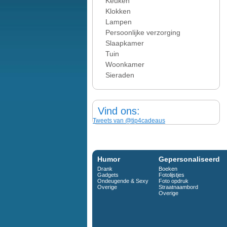
Keuken
Klokken
Lampen
Persoonlijke verzorging
Slaapkamer
Tuin
Woonkamer
Sieraden
Vind ons:
Tweets van @tip4cadeaus
Humor
Gepersonaliseerd
Drank
Boeken
Gadgets
Fotolijstjes
Ondeugende & Sexy
Foto opdruk
Overige
Straatnaambord
Overige