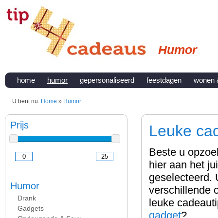
Humor
home
humor
gepersonaliseerd
feestdagen
wonen 
U bent nu:
Home
»
Humor
Prijs
Leuke ca
Beste u opzoe
hier aan het j
geselecteerd. 
Humor
verschillende 
Drank
leuke cadeauti
Gadgets
gadget
?