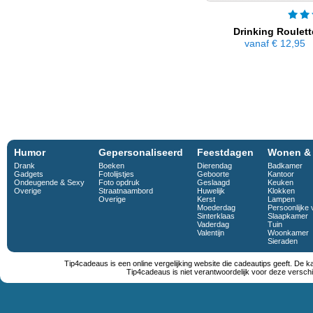
Drinking Roulett
vanaf
€ 12,95
Humor
Gepersonaliseerd
Feestdagen
Wonen &
Drank
Boeken
Dierendag
Badkamer
Gadgets
Fotolijstjes
Geboorte
Kantoor
Ondeugende & Sexy
Foto opdruk
Geslaagd
Keuken
Overige
Straatnaambord
Huwelijk
Klokken
Overige
Kerst
Lampen
Moederdag
Persoonlijke 
Sinterklaas
Slaapkamer
Vaderdag
Tuin
Valentijn
Woonkamer
Sieraden
Tip4cadeaus is een online vergelijking website die cadeautips geeft. De k
Tip4cadeaus is niet verantwoordelijk voor deze verschi