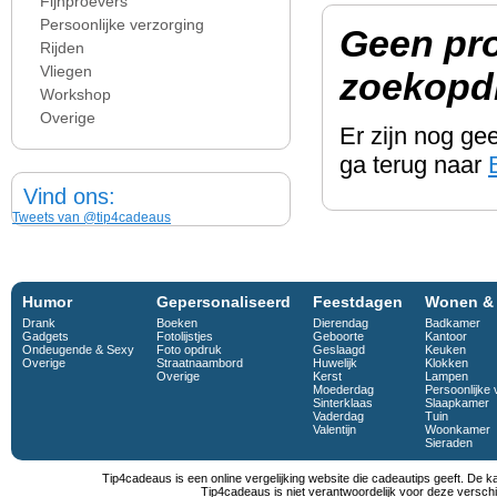
Fijnproevers
Persoonlijke verzorging
Geen pr
Rijden
Vliegen
zoekopdr
Workshop
Overige
Er zijn nog g
ga terug naar
Vind ons:
Tweets van @tip4cadeaus
Humor
Gepersonaliseerd
Feestdagen
Wonen &
Drank
Boeken
Dierendag
Badkamer
Gadgets
Fotolijstjes
Geboorte
Kantoor
Ondeugende & Sexy
Foto opdruk
Geslaagd
Keuken
Overige
Straatnaambord
Huwelijk
Klokken
Overige
Kerst
Lampen
Moederdag
Persoonlijke 
Sinterklaas
Slaapkamer
Vaderdag
Tuin
Valentijn
Woonkamer
Sieraden
Tip4cadeaus is een online vergelijking website die cadeautips geeft. De k
Tip4cadeaus is niet verantwoordelijk voor deze verschi