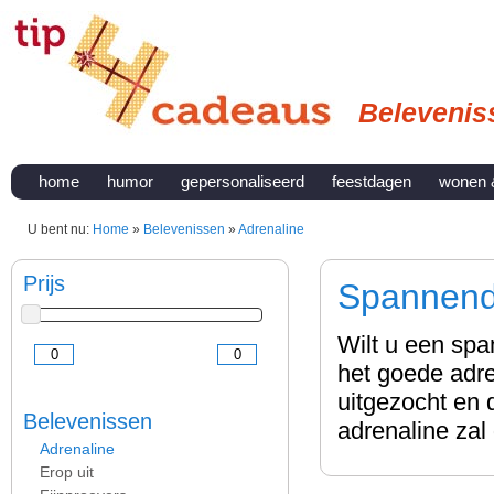
Belevenis
home
humor
gepersonaliseerd
feestdagen
wonen 
U bent nu:
Home
»
Belevenissen
»
Adrenaline
Prijs
Spannend
Wilt u een sp
het goede adre
uitgezocht en 
Belevenissen
adrenaline zal
Adrenaline
Erop uit